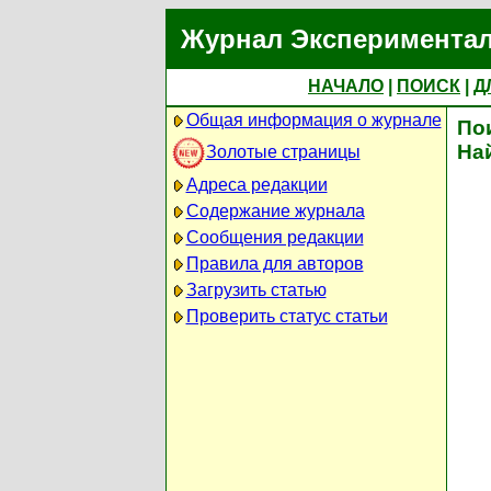
Журнал Экспериментал
НАЧАЛО
|
ПОИСК
|
Д
Общая информация о журнале
По
На
Золотые страницы
Адреса редакции
Содержание журнала
Сообщения редакции
Правила для авторов
Загрузить статью
Проверить статус статьи