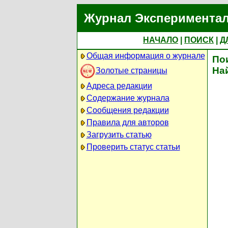
Журнал Экспериментал
НАЧАЛО
|
ПОИСК
|
Д
Общая информация о журнале
По
На
Золотые страницы
Адреса редакции
Содержание журнала
Сообщения редакции
Правила для авторов
Загрузить статью
Проверить статус статьи