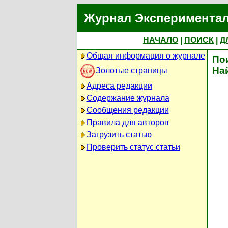
Журнал Экспериментал
НАЧАЛО
|
ПОИСК
|
Д
Общая информация о журнале
По
На
Золотые страницы
Адреса редакции
Содержание журнала
Сообщения редакции
Правила для авторов
Загрузить статью
Проверить статус статьи