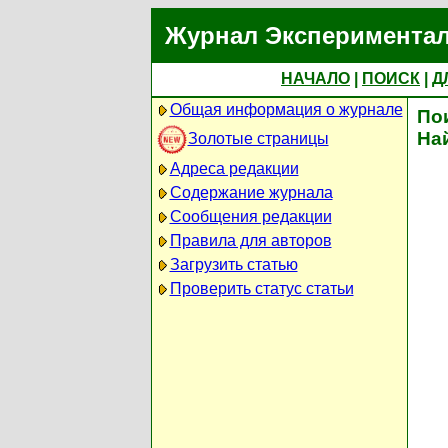
Журнал Экспериментал
НАЧАЛО
|
ПОИСК
|
Д
Общая информация о журнале
По
На
Золотые страницы
Адреса редакции
Содержание журнала
Сообщения редакции
Правила для авторов
Загрузить статью
Проверить статус статьи