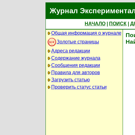
Журнал Экспериментал
НАЧАЛО
|
ПОИСК
|
Д
Общая информация о журнале
По
На
Золотые страницы
Адреса редакции
Содержание журнала
Сообщения редакции
Правила для авторов
Загрузить статью
Проверить статус статьи