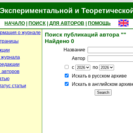
Экспериментальной и Теоретическо
НАЧАЛО
|
ПОИСК
|
ДЛЯ АВТОРОВ
|
ПОМОЩЬ
рмация о журнале
Поиск публикаций автора ""
Найдено 0
страницы
Название
кции
 журнала
Автор
редакции
с
по
 авторов
Искать в русском архиве
атью
Искать в английском архив
атус статьи