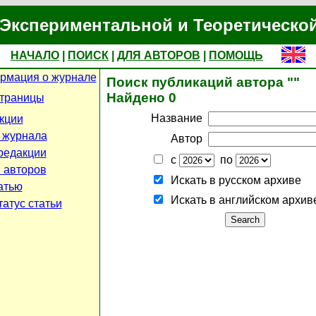
Экспериментальной и Теоретическо
НАЧАЛО
|
ПОИСК
|
ДЛЯ АВТОРОВ
|
ПОМОЩЬ
рмация о журнале
Поиск публикаций автора ""
Найдено 0
страницы
Название
кции
 журнала
Автор
редакции
с
по
 авторов
Искать в русском архиве
атью
Искать в английском архив
атус статьи