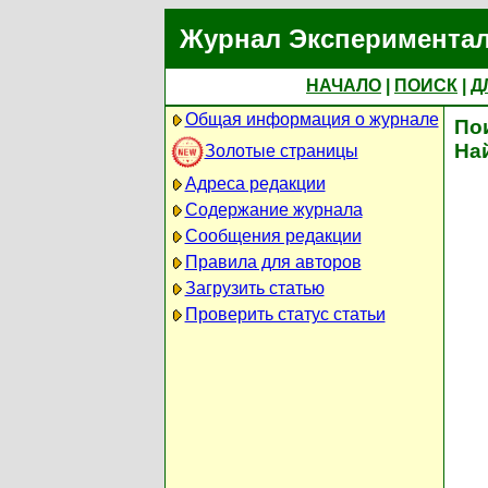
Журнал Экспериментал
НАЧАЛО
|
ПОИСК
|
Д
Общая информация о журнале
По
На
Золотые страницы
Адреса редакции
Содержание журнала
Сообщения редакции
Правила для авторов
Загрузить статью
Проверить статус статьи