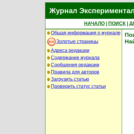
Журнал Экспериментал
НАЧАЛО
|
ПОИСК
|
Д
Общая информация о журнале
По
На
Золотые страницы
Адреса редакции
Содержание журнала
Сообщения редакции
Правила для авторов
Загрузить статью
Проверить статус статьи