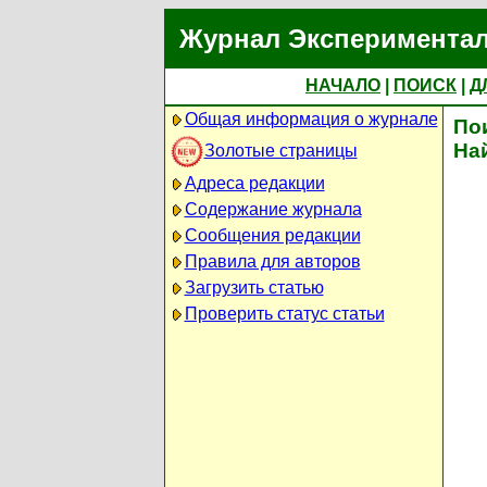
Журнал Экспериментал
НАЧАЛО
|
ПОИСК
|
Д
Общая информация о журнале
По
На
Золотые страницы
Адреса редакции
Содержание журнала
Сообщения редакции
Правила для авторов
Загрузить статью
Проверить статус статьи