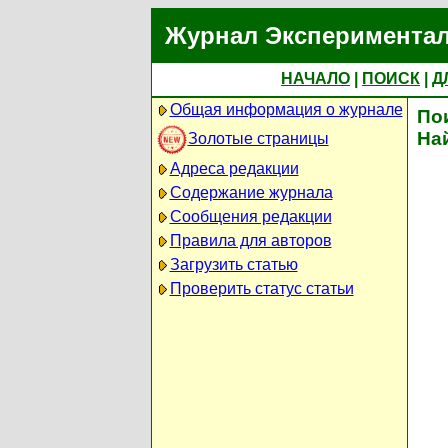
Журнал Экспериментал
НАЧАЛО
|
ПОИСК
|
Д
Общая информация о журнале
По
На
Золотые страницы
Адреса редакции
Содержание журнала
Сообщения редакции
Правила для авторов
Загрузить статью
Проверить статус статьи