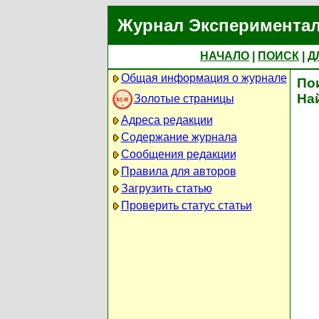
Журнал Экспериментал
НАЧАЛО
|
ПОИСК
|
Д
Общая информация о журнале
По
На
Золотые страницы
Адреса редакции
Содержание журнала
Сообщения редакции
Правила для авторов
Загрузить статью
Проверить статус статьи