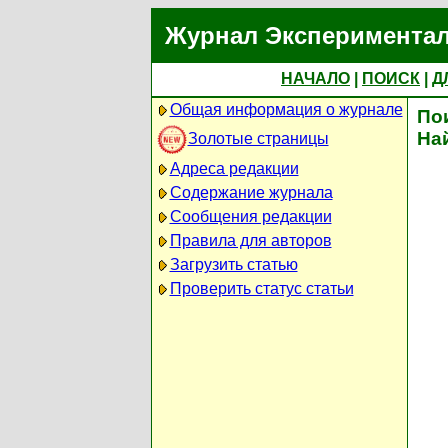
Журнал Экспериментал
НАЧАЛО
|
ПОИСК
|
Д
Общая информация о журнале
По
На
Золотые страницы
Адреса редакции
Содержание журнала
Сообщения редакции
Правила для авторов
Загрузить статью
Проверить статус статьи