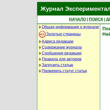
Журнал Экспериментал
НАЧАЛО
|
ПОИСК
|
Д
Общая информация о журнале
По
На
Золотые страницы
Адреса редакции
Содержание журнала
Сообщения редакции
Правила для авторов
Загрузить статью
Проверить статус статьи