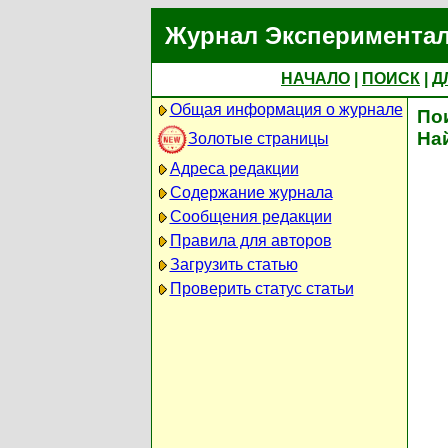
Журнал Экспериментал
НАЧАЛО
|
ПОИСК
|
Д
Общая информация о журнале
По
На
Золотые страницы
Адреса редакции
Содержание журнала
Сообщения редакции
Правила для авторов
Загрузить статью
Проверить статус статьи