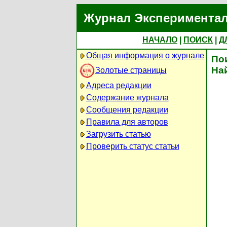
Журнал Экспериментал
НАЧАЛО
|
ПОИСК
|
Д
Общая информация о журнале
По
На
Золотые страницы
Адреса редакции
Содержание журнала
Сообщения редакции
Правила для авторов
Загрузить статью
Проверить статус статьи