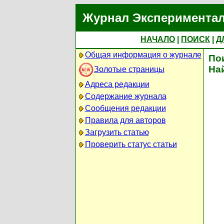
Журнал Экспериментал
НАЧАЛО
|
ПОИСК
|
Д
Общая информация о журнале
По
На
Золотые страницы
Адреса редакции
Содержание журнала
Сообщения редакции
Правила для авторов
Загрузить статью
Проверить статус статьи