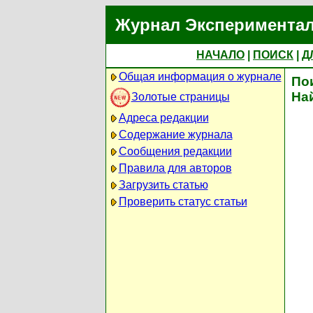
Журнал Экспериментал
НАЧАЛО
|
ПОИСК
|
Д
Общая информация о журнале
По
На
Золотые страницы
Адреса редакции
Содержание журнала
Сообщения редакции
Правила для авторов
Загрузить статью
Проверить статус статьи