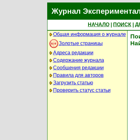
Журнал Экспериментал
НАЧАЛО
|
ПОИСК
|
Д
Общая информация о журнале
По
На
Золотые страницы
Адреса редакции
Содержание журнала
Сообщения редакции
Правила для авторов
Загрузить статью
Проверить статус статьи