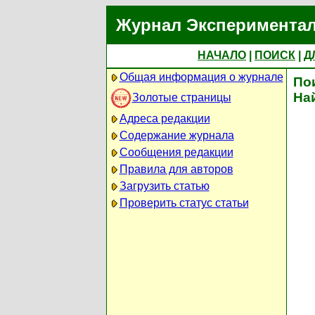
Журнал Экспериментал
НАЧАЛО
|
ПОИСК
|
Д
Общая информация о журнале
По
На
Золотые страницы
Адреса редакции
Содержание журнала
Сообщения редакции
Правила для авторов
Загрузить статью
Проверить статус статьи