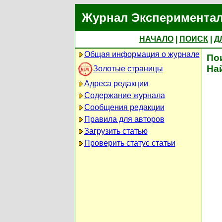
Журнал Экспериментал
НАЧАЛО
|
ПОИСК
|
Д
Общая информация о журнале
По
На
Золотые страницы
Адреса редакции
Содержание журнала
Сообщения редакции
Правила для авторов
Загрузить статью
Проверить статус статьи