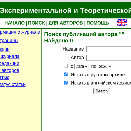
Экспериментальной и Теоретическо
НАЧАЛО
|
ПОИСК
|
ДЛЯ АВТОРОВ
|
ПОМОЩЬ
рмация о журнале
Поиск публикаций автора ""
Найдено 0
страницы
Название
кции
 журнала
Автор
редакции
с
по
 авторов
Искать в русском архиве
атью
Искать в английском архив
атус статьи