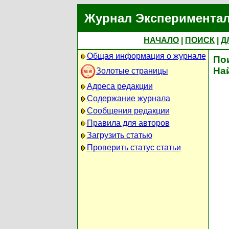
Журнал Экспериментал
НАЧАЛО
|
ПОИСК
|
Д
Общая информация о журнале
По
На
Золотые страницы
Адреса редакции
Содержание журнала
Сообщения редакции
Правила для авторов
Загрузить статью
Проверить статус статьи