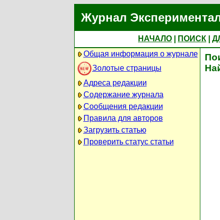
Журнал Экспериментал
НАЧАЛО
|
ПОИСК
|
Д
Общая информация о журнале
По
На
Золотые страницы
Адреса редакции
Содержание журнала
Сообщения редакции
Правила для авторов
Загрузить статью
Проверить статус статьи