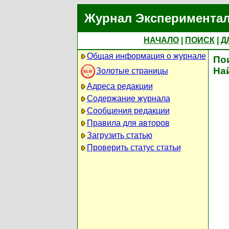
Журнал Экспериментал
НАЧАЛО
|
ПОИСК
|
Д
Общая информация о журнале
По
На
Золотые страницы
Адреса редакции
Содержание журнала
Сообщения редакции
Правила для авторов
Загрузить статью
Проверить статус статьи