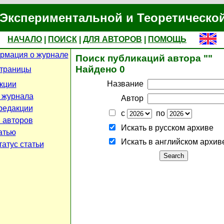
Экспериментальной и Теоретическо
НАЧАЛО
|
ПОИСК
|
ДЛЯ АВТОРОВ
|
ПОМОЩЬ
рмация о журнале
Поиск публикаций автора ""
Найдено 0
страницы
Название
кции
 журнала
Автор
редакции
с
по
 авторов
Искать в русском архиве
атью
Искать в английском архив
атус статьи