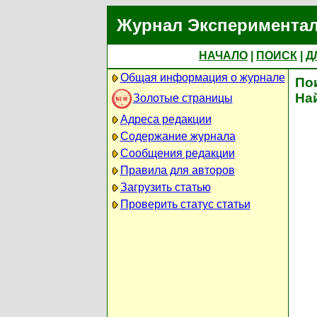
Журнал Экспериментал
НАЧАЛО
|
ПОИСК
|
Д
Общая информация о журнале
По
На
Золотые страницы
Адреса редакции
Содержание журнала
Сообщения редакции
Правила для авторов
Загрузить статью
Проверить статус статьи