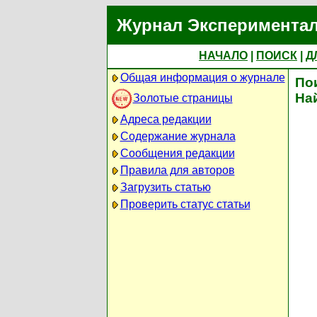
Журнал Экспериментал
НАЧАЛО
|
ПОИСК
|
Д
Общая информация о журнале
По
На
Золотые страницы
Адреса редакции
Содержание журнала
Сообщения редакции
Правила для авторов
Загрузить статью
Проверить статус статьи