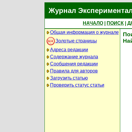
Журнал Экспериментал
НАЧАЛО
|
ПОИСК
|
Д
Общая информация о журнале
По
На
Золотые страницы
Адреса редакции
Содержание журнала
Сообщения редакции
Правила для авторов
Загрузить статью
Проверить статус статьи