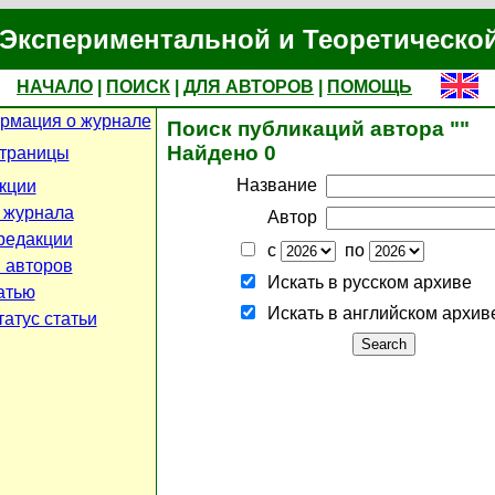
Экспериментальной и Теоретическо
НАЧАЛО
|
ПОИСК
|
ДЛЯ АВТОРОВ
|
ПОМОЩЬ
рмация о журнале
Поиск публикаций автора ""
Найдено 0
страницы
Название
кции
 журнала
Автор
редакции
с
по
 авторов
Искать в русском архиве
атью
Искать в английском архив
атус статьи