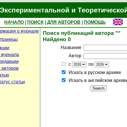
Экспериментальной и Теоретическо
НАЧАЛО
|
ПОИСК
|
ДЛЯ АВТОРОВ
|
ПОМОЩЬ
рмация о журнале
Поиск публикаций автора ""
Найдено 0
страницы
Название
кции
 журнала
Автор
редакции
с
по
 авторов
Искать в русском архиве
атью
Искать в английском архив
атус статьи