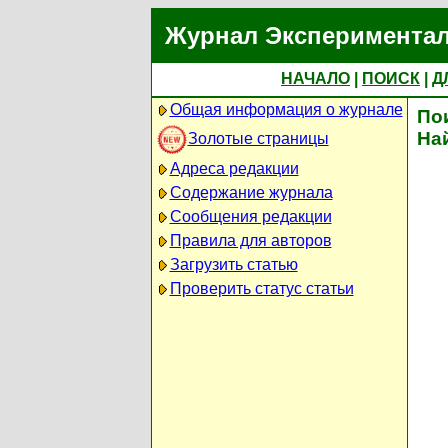
Журнал Экспериментал
НАЧАЛО
|
ПОИСК
|
Д
Общая информация о журнале
По
На
Золотые страницы
Адреса редакции
Содержание журнала
Сообщения редакции
Правила для авторов
Загрузить статью
Проверить статус статьи