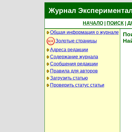
Журнал Экспериментал
НАЧАЛО
|
ПОИСК
|
Д
Общая информация о журнале
По
На
Золотые страницы
Адреса редакции
Содержание журнала
Сообщения редакции
Правила для авторов
Загрузить статью
Проверить статус статьи