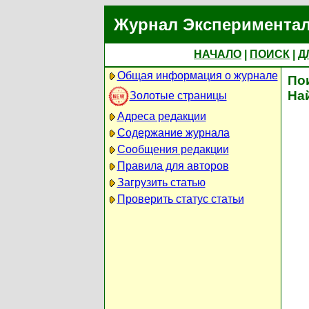
Журнал Экспериментал
НАЧАЛО
|
ПОИСК
|
Д
Общая информация о журнале
По
На
Золотые страницы
Адреса редакции
Содержание журнала
Сообщения редакции
Правила для авторов
Загрузить статью
Проверить статус статьи