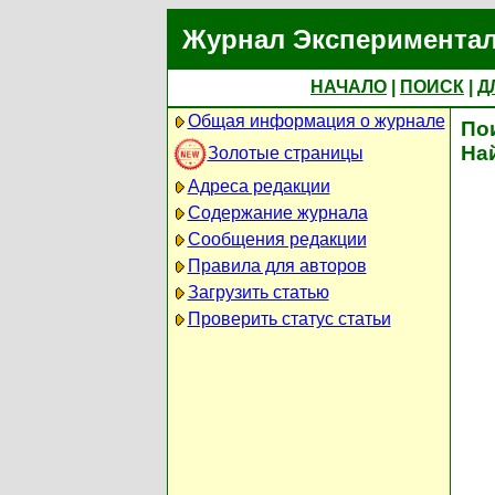
Журнал Экспериментал
НАЧАЛО
|
ПОИСК
|
Д
Общая информация о журнале
По
На
Золотые страницы
Адреса редакции
Содержание журнала
Сообщения редакции
Правила для авторов
Загрузить статью
Проверить статус статьи