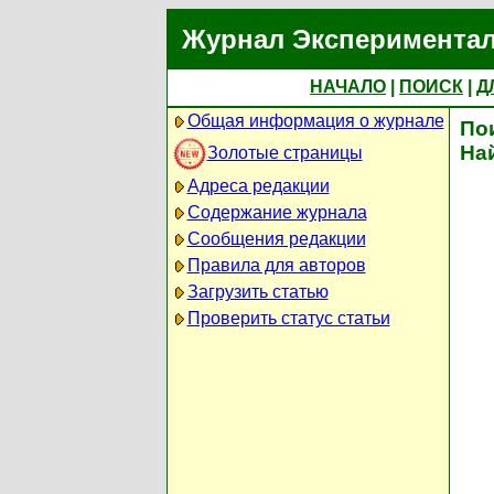
Журнал Экспериментал
НАЧАЛО
|
ПОИСК
|
Д
Общая информация о журнале
По
На
Золотые страницы
Адреса редакции
Содержание журнала
Сообщения редакции
Правила для авторов
Загрузить статью
Проверить статус статьи