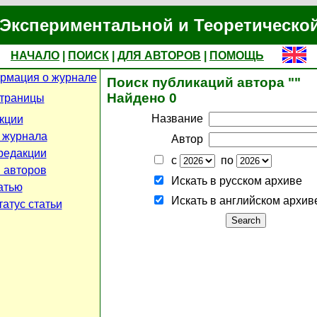
Экспериментальной и Теоретическо
НАЧАЛО
|
ПОИСК
|
ДЛЯ АВТОРОВ
|
ПОМОЩЬ
рмация о журнале
Поиск публикаций автора ""
Найдено 0
страницы
Название
кции
 журнала
Автор
редакции
с
по
 авторов
Искать в русском архиве
атью
Искать в английском архив
атус статьи