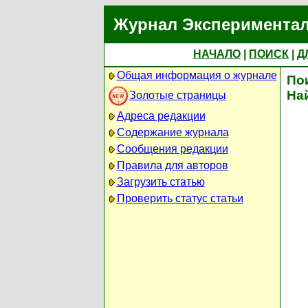
Журнал Экспериментал
НАЧАЛО
|
ПОИСК
|
Д
Общая информация о журнале
По
На
Золотые страницы
Адреса редакции
Содержание журнала
Сообщения редакции
Правила для авторов
Загрузить статью
Проверить статус статьи