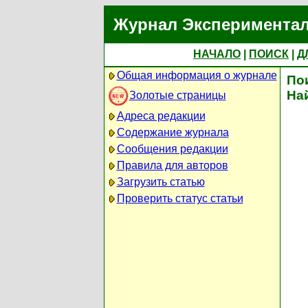
Журнал Экспериментал
НАЧАЛО
|
ПОИСК
|
Д
Общая информация о журнале
По
На
Золотые страницы
Адреса редакции
Содержание журнала
Сообщения редакции
Правила для авторов
Загрузить статью
Проверить статус статьи