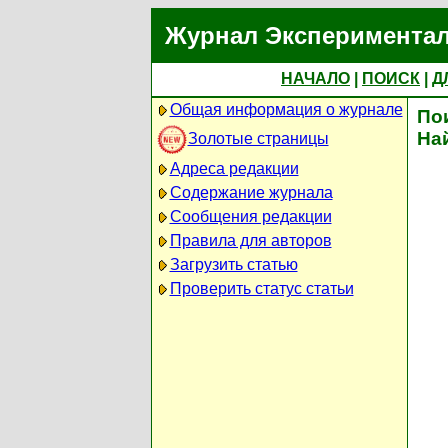
Журнал Экспериментал
НАЧАЛО
|
ПОИСК
|
Д
Общая информация о журнале
По
На
Золотые страницы
Адреса редакции
Содержание журнала
Сообщения редакции
Правила для авторов
Загрузить статью
Проверить статус статьи