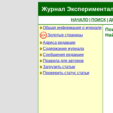
Журнал Экспериментал
НАЧАЛО
|
ПОИСК
|
Д
Общая информация о журнале
По
На
Золотые страницы
Адреса редакции
Содержание журнала
Сообщения редакции
Правила для авторов
Загрузить статью
Проверить статус статьи