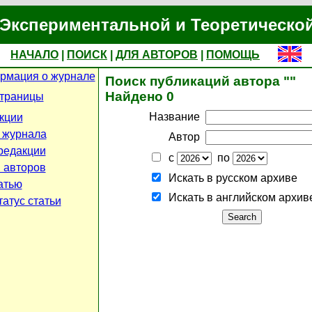
Экспериментальной и Теоретическо
НАЧАЛО
|
ПОИСК
|
ДЛЯ АВТОРОВ
|
ПОМОЩЬ
рмация о журнале
Поиск публикаций автора ""
Найдено 0
страницы
Название
кции
 журнала
Автор
редакции
с
по
 авторов
Искать в русском архиве
атью
Искать в английском архив
атус статьи