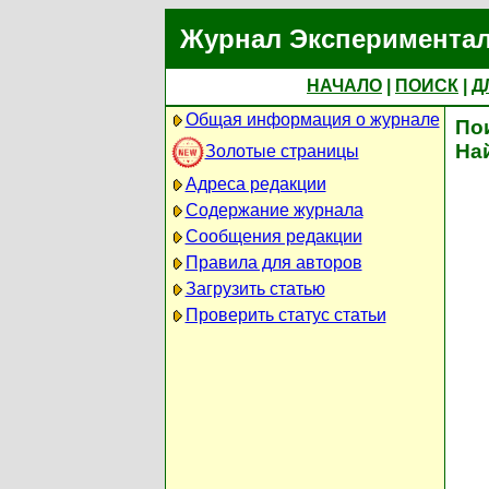
Журнал Экспериментал
НАЧАЛО
|
ПОИСК
|
Д
Общая информация о журнале
По
На
Золотые страницы
Адреса редакции
Содержание журнала
Сообщения редакции
Правила для авторов
Загрузить статью
Проверить статус статьи