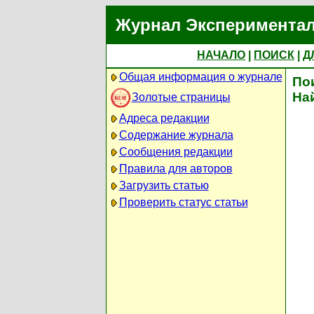
Журнал Экспериментал
НАЧАЛО
|
ПОИСК
|
Д
Общая информация о журнале
По
На
Золотые страницы
Адреса редакции
Содержание журнала
Сообщения редакции
Правила для авторов
Загрузить статью
Проверить статус статьи