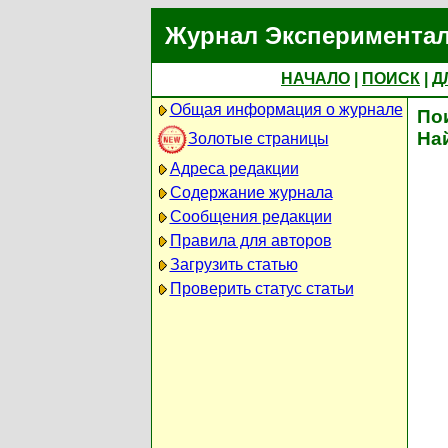
Журнал Экспериментал
НАЧАЛО
|
ПОИСК
|
Д
Общая информация о журнале
По
На
Золотые страницы
Адреса редакции
Содержание журнала
Сообщения редакции
Правила для авторов
Загрузить статью
Проверить статус статьи