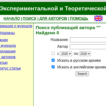
Экспериментальной и Теоретическо
НАЧАЛО
|
ПОИСК
|
ДЛЯ АВТОРОВ
|
ПОМОЩЬ
рмация о журнале
Поиск публикаций автора ""
Найдено 0
страницы
Название
кции
 журнала
Автор
редакции
с
по
 авторов
Искать в русском архиве
атью
Искать в английском архив
атус статьи