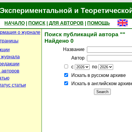
Экспериментальной и Теоретическо
НАЧАЛО
|
ПОИСК
|
ДЛЯ АВТОРОВ
|
ПОМОЩЬ
рмация о журнале
Поиск публикаций автора ""
Найдено 0
страницы
Название
кции
 журнала
Автор
редакции
с
по
 авторов
Искать в русском архиве
атью
Искать в английском архив
атус статьи