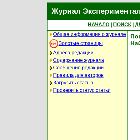
Журнал Экспериментал
НАЧАЛО
|
ПОИСК
|
Д
Общая информация о журнале
По
На
Золотые страницы
Адреса редакции
Содержание журнала
Сообщения редакции
Правила для авторов
Загрузить статью
Проверить статус статьи