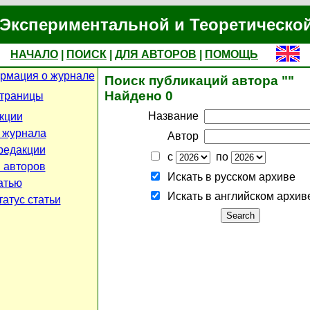
Экспериментальной и Теоретическо
НАЧАЛО
|
ПОИСК
|
ДЛЯ АВТОРОВ
|
ПОМОЩЬ
рмация о журнале
Поиск публикаций автора ""
Найдено 0
страницы
Название
кции
 журнала
Автор
редакции
с
по
 авторов
Искать в русском архиве
атью
Искать в английском архив
атус статьи