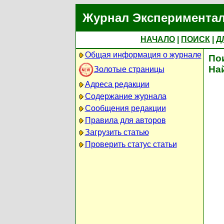
Журнал Экспериментал
НАЧАЛО
|
ПОИСК
|
Д
Общая информация о журнале
По
На
Золотые страницы
Адреса редакции
Содержание журнала
Сообщения редакции
Правила для авторов
Загрузить статью
Проверить статус статьи